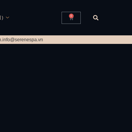
0
国)
n.info@serenespa.vn