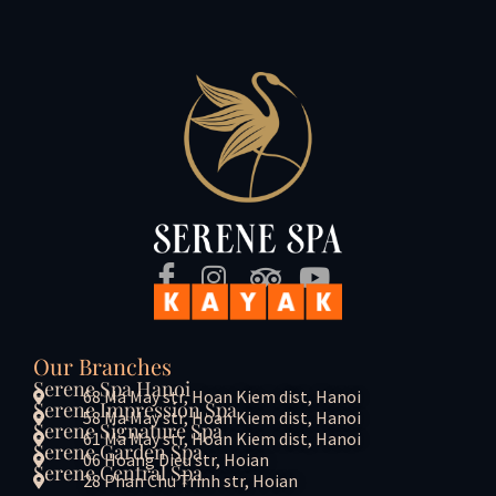
価
Our Branches
Serene Spa Hanoi
68 Ma May str, Hoan Kiem dist, Hanoi
Serene Impression Spa
58 Ma May str, Hoan Kiem dist, Hanoi
Serene Signature Spa
61 Ma May str, Hoan Kiem dist, Hanoi
Serene Garden Spa
06 Hoang Dieu str, Hoian
Serene Central Spa
28 Phan Chu Trinh str, Hoian