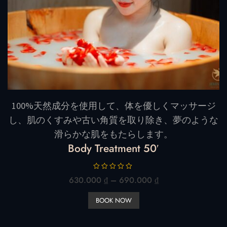
100%天然成分を使用して、体を優しくマッサージ
し、肌のくすみや古い角質を取り除き、夢のような
滑らかな肌をもたらします。
Body Treatment 50′
5
630.000
₫
–
690.000
₫
段
階
BOOK NOW
中
0
の
評